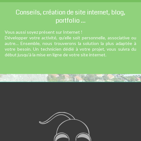
Conseils, création de site internet, blog,
portfolio ...
Vous aussi soyez présent sur Internet !
Développer votre activité, qu’elle soit personnelle, associative ou
autre… Ensemble, nous trouverons la solution la plus adaptée à
votre besoin. Un technicien dédié à votre projet, vous suivra du
début jusqu’à la mise en ligne de votre site internet.