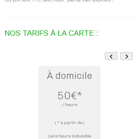
Les prix sont TTC, avec nous : pas de frais surprises !
NOS TARIFS À LA CARTE :
À domicile
50€*
/ heure
( * à partir de )
1ère heure indivisible